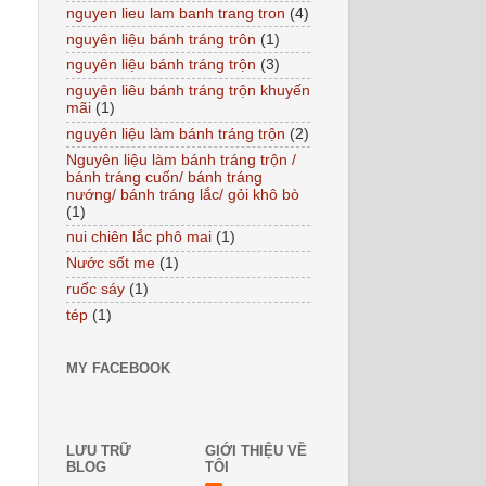
nguyen lieu lam banh trang tron
(4)
nguyên liệu bánh tráng trôn
(1)
nguyên liệu bánh tráng trộn
(3)
nguyên liêu bánh tráng trộn khuyến
mãi
(1)
nguyên liệu làm bánh tráng trộn
(2)
Nguyên liệu làm bánh tráng trộn /
bánh tráng cuốn/ bánh tráng
nướng/ bánh tráng lắc/ gỏi khô bò
(1)
nui chiên lắc phô mai
(1)
Nước sốt me
(1)
ruốc sáy
(1)
tép
(1)
MY FACEBOOK
LƯU TRỮ
GIỚI THIỆU VỀ
BLOG
TÔI