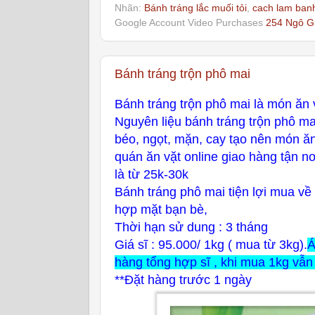
Nhãn:
Bánh tráng lắc muối tỏi
,
cach lam banh
Google Account Video Purchases
254 Ngô Gi
Bánh tráng trộn phô mai
Bánh tráng trộn phô mai là món ăn v
Nguyên liệu bánh tráng trộn phô ma
béo, ngọt, mặn, cay tạo nên món ă
quán ăn vặt online giao hàng tận n
là từ 25k-30k
Bánh tráng phô mai t
iện lợi mua về
hợp mặt bạn bè,
Thời hạn sử dung : 3 tháng
Giá sĩ : 95.000/ 1kg ( mua từ 3kg).
Á
hàng tổng hợp sĩ , khi mua 1kg vẫn 
**Đặt hàng trước 1 ngày