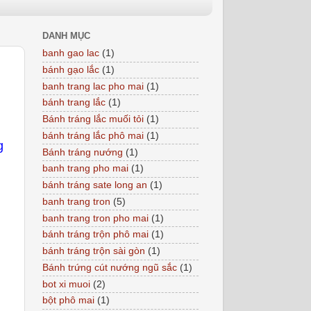
DANH MỤC
banh gao lac
(1)
bánh gạo lắc
(1)
banh trang lac pho mai
(1)
bánh trang lắc
(1)
Bánh tráng lắc muối tỏi
(1)
bánh tráng lắc phô mai
(1)
g
Bánh tráng nướng
(1)
banh trang pho mai
(1)
bánh tráng sate long an
(1)
banh trang tron
(5)
banh trang tron pho mai
(1)
bánh tráng trộn phô mai
(1)
bánh tráng trộn sài gòn
(1)
Bánh trứng cút nướng ngũ sắc
(1)
bot xi muoi
(2)
bột phô mai
(1)