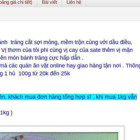
ảng giá chi tiết)
Bài viết
Liên hệ
ánh tráng cắt sợi mỏng, mềm trộn cùng với dầu điều,
. Vị thơm của tỏi phi cùng vị cay của sate thêm vị mặn
nên món bánh tráng cực hấp dẫn .
 mà các quán ăn vặt online hay giao hàng tận nơi . Thôn
ng 1 hủ 100g từ 20k đến 25k
 lên, khách mua đơn hàng tổng hợp sĩ , khi mua 1kg vẫn
 1kg )