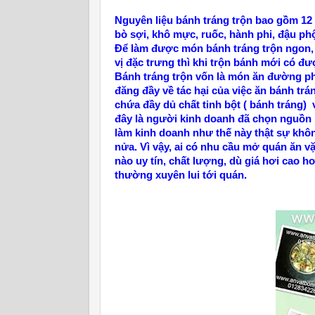
Nguyên liệu bánh tráng trộn bao gồm 12 lo
bò sợi, khô mực, ruốc, hành phi, đậu p
Để làm được món bánh tráng trộn ngon, h
vị đặc trưng thì khi trộn bánh mới có đư
Bánh tráng trộn vốn là món ăn đường phố
đăng đầy về tác hại của việc ăn bánh t
chứa đầy dủ chất tinh bột ( bánh tráng) v
đây là người kinh doanh đã chọn nguồn 
làm kinh doanh như thế này thật sự khôn
nửa. Vì vậy, ai có nhu cầu mở quán ăn v
nào uy tín, chất lượng, dù giá hơi cao 
thường xuyên lui tới quán.