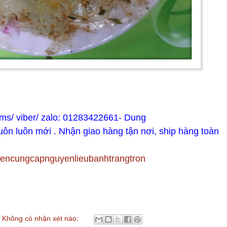
 /sms/ viber/ zalo: 01283422661- Dung
luôn luôn mới . Nhận giao hàng tận nơi, ship hàng toàn
yencungcapnguyenlieubanhtrangtron
Không có nhận xét nào: