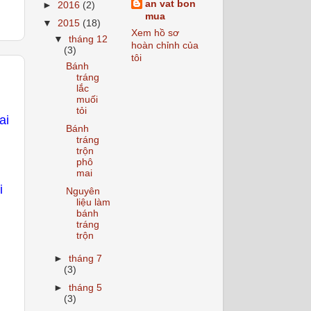
an vat bon
►
2016
(2)
mua
▼
2015
(18)
Xem hồ sơ
▼
tháng 12
hoàn chỉnh của
(3)
tôi
Bánh
tráng
lắc
muối
tỏi
ai
Bánh
tráng
trộn
phô
mai
i
Nguyên
liệu làm
bánh
tráng
trộn
►
tháng 7
(3)
►
tháng 5
(3)