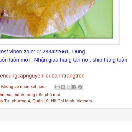
 /sms/ viber/ zalo: 01283422661- Dung
luôn luôn mới . Nhận giao hàng tận nơi, ship hàng toàn
yencungcapnguyenlieubanhtrangtron
Không có nhận xét nào:
pho mai
,
bánh tráng trộn phô mai
a Tự, phường 4, Quận 10, Hồ Chí Minh, Vietnam