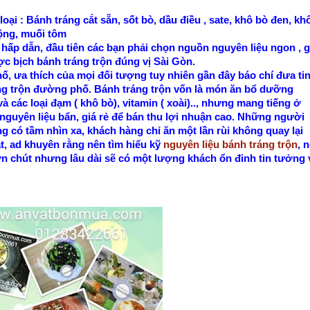
ại : Bánh tráng cắt sẵn, sốt bò, dầu điều , sate, khô bò đen, kh
hộng, muối tôm
ấp dẫn, đầu tiên các bạn phải chọn nguồn nguyên liệu ngon , g
ợc bịch bánh tráng trộn đúng vị Sài Gòn.
, ưa thích của mọi đối tượng tuy nhiên gần đây báo chí đưa ti
ráng trộn đường phố. Bánh tráng trộn vốn là món ăn bổ dưỡng
à các loại đạm ( khô bò), vitamin ( xoài).., nhưng mang tiếng ở
nguyên liệu bẩn, giá rẻ để bán thu lợi nhuận cao. Những người
g có tầm nhìn xa, khách hàng chỉ ăn một lần rùi không quay lại
ặt, ad khuyên rằng nên tìm hiểu kỹ
nguyên liệu bánh tráng trộn
, 
hơn chút nhưng lâu dài sẽ có một lượng khách ổn đinh tin tưởng 