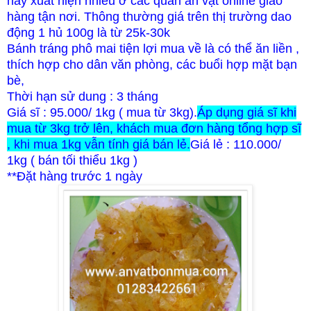
này
xuất hiện nhiều ở các quán ăn vặt online giao
hàng tận nơi. Thông thường giá trên thị trường dao
động 1 hủ 100g là từ 25k-30k
Bánh tráng phô mai t
iện lợi mua về là có thể ăn liền ,
thích hợp cho dân văn phòng, các buổi hợp mặt bạn
bè,
Thời hạn sử dung : 3 tháng
Giá sĩ : 95.000/ 1kg ( mua từ 3kg).
Áp dụng giá sĩ khi
mua từ 3kg trở lên, khách mua đơn hàng tổng hợp sĩ
, khi mua 1kg vẫn tính giá bán lẻ.
Giá lẻ : 110.000/
1kg ( bán tối thiểu 1kg )
**Đặt hàng trước 1 ngày